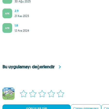
30 Ağu 2025
2.9
APK
21 Kas 2023
1.8
APK
12 Ara 2024
Bu uygulamayı değerlendir
GÖRÜŞ BILDIR
İSTEK LISTESINE EKLE
Ö