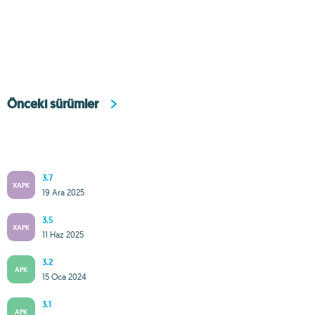
Önceki sürümler
3.7
XAPK
19 Ara 2025
3.5
XAPK
11 Haz 2025
3.2
APK
15 Oca 2024
3.1
APK