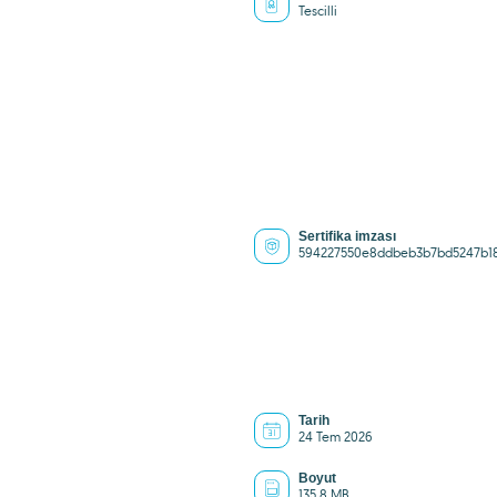
Tescilli
Sertifika imzası
594227550e8ddbeb3b7bd5247b1
Tarih
24 Tem 2026
Boyut
135.8 MB