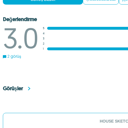
Değerlendirme
3.0
5
4
3
2
1
2 görüş
Görüşler
HOUSE SKETCHE