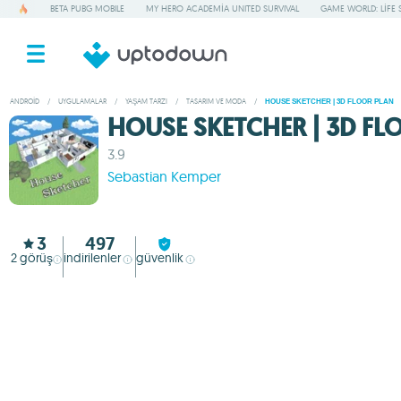
BETA PUBG MOBILE
MY HERO ACADEMIA UNITED SURVIVAL
GAME WORLD: LIFE 
ANDROID
/
UYGULAMALAR
/
YAŞAM TARZI
/
TASARIM VE MODA
/
HOUSE SKETCHER | 3D FLOOR PLAN
HOUSE SKETCHER | 3D FL
3.9
Sebastian Kemper
3
497
2
görüş
indirilenler
güvenlik