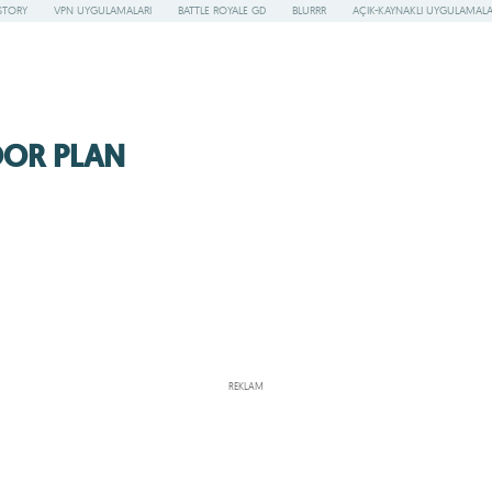
STORY
VPN UYGULAMALARI
BATTLE ROYALE GD
BLURRR
AÇIK-KAYNAKLI UYGULAMAL
OOR PLAN
REKLAM