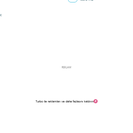
c
REKLAM
Turbo ile reklamları ve daha fazlasını kaldırın