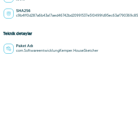
SHA256
c9b4ff0d287a6b43a17aed46742bd20991537e510499fd95ec63af790369c85
Teknik detaylar
Paket Adı
com.SoftwareentwicklungKemper.HouseSketcher